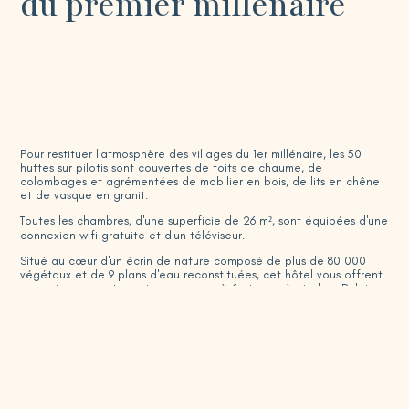
du premier millénaire
Pour restituer l'atmosphère des villages du 1er millénaire, les 50
huttes sur pilotis sont couvertes de toits de chaume, de
colombages et agrémentées de mobilier en bois, de lits en chêne
et de vasque en granit.
Toutes les chambres, d'une superficie de 26 m², sont équipées d'une
connexion wifi gratuite et d'un téléviseur.
Situé au cœur d'un écrin de nature composé de plus de 80 000
végétaux et de 9 plans d'eau reconstituées, cet hôtel vous offrent
un environnement propice au repos, à 6 minutes à pied du Palais
des Congrès.
Profitez de la terrasse du restaurant "Le Banquet de Mérovée"
pour vos petits-déjeuners.
Découvrir en vidéo