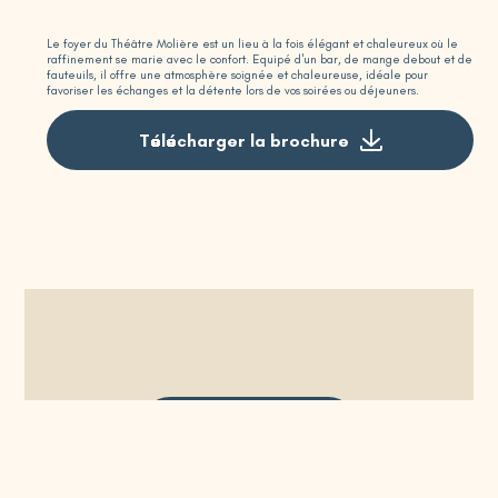
Le foyer du Théâtre Molière est un lieu à la fois élégant et chaleureux où le
raffinement se marie avec le confort. Equipé d'un bar, de mange debout et de
fauteuils, il offre une atmosphère soignée et chaleureuse, idéale pour
favoriser les échanges et la détente lors de vos soirées ou déjeuners.
Télécharger la brochure
Demander un devis
Programmer une visite